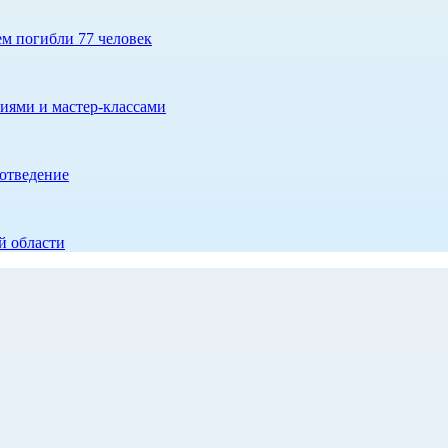
ем погибли 77 человек
иями и мастер-классами
отведение
й области