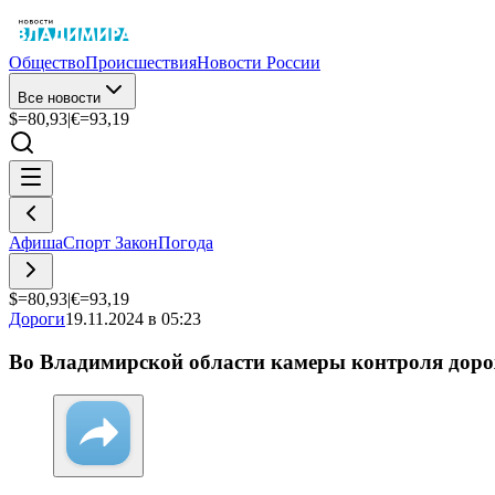
Общество
Происшествия
Новости России
Все новости
$=
80,93
|
€=
93,19
Афиша
Спорт
Закон
Погода
$=
80,93
|
€=
93,19
Дороги
19.11.2024 в 05:23
Во Владимирской области камеры контроля дорож