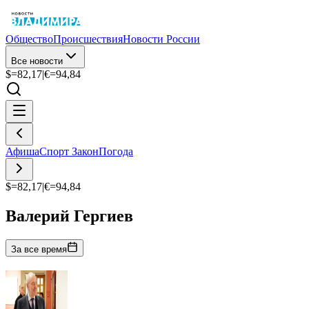
Общество
Происшествия
Новости России
Все новости
$=
82,17
|
€=
94,84
Афиша
Спорт
Закон
Погода
$=
82,17
|
€=
94,84
Валерий Гергиев
За все время