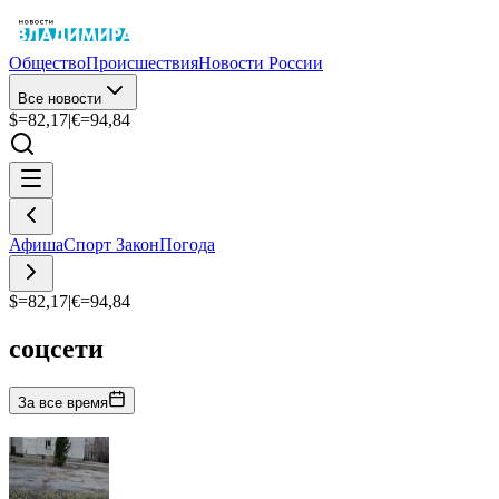
Общество
Происшествия
Новости России
Все новости
$=
82,17
|
€=
94,84
Афиша
Спорт
Закон
Погода
$=
82,17
|
€=
94,84
соцсети
За все время