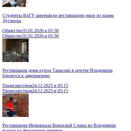
Студенты ВлГУ завершили реставрацию икон из храма
Луганска
Общество
31.01.2026 в 01:30
Общество
31.01.2026 в 01:30
Реставрация дома купца Тарасова в центре Владимира
близится к завершению
Происшествия
24.12.2025 в 05:15
Происшествия
24.12.2025 в 05:15
Реставрация Мемориала Воинской Славы во Владимире
вышла на финишную прямую