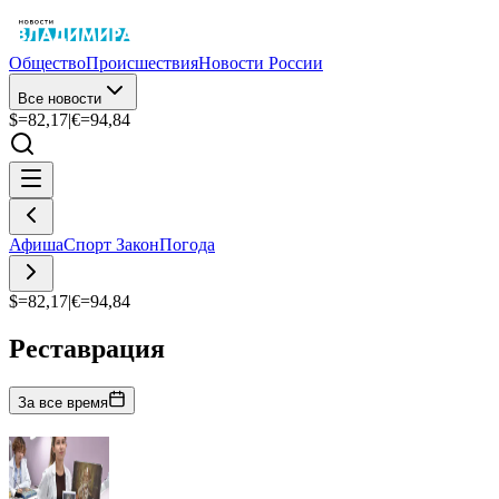
Общество
Происшествия
Новости России
Все новости
$=
82,17
|
€=
94,84
Афиша
Спорт
Закон
Погода
$=
82,17
|
€=
94,84
Реставрация
За все время