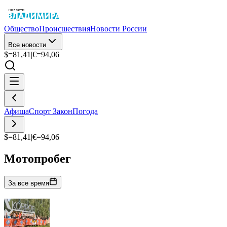
Общество
Происшествия
Новости России
Все новости
$=
81,41
|
€=
94,06
Афиша
Спорт
Закон
Погода
$=
81,41
|
€=
94,06
Мотопробег
За все время