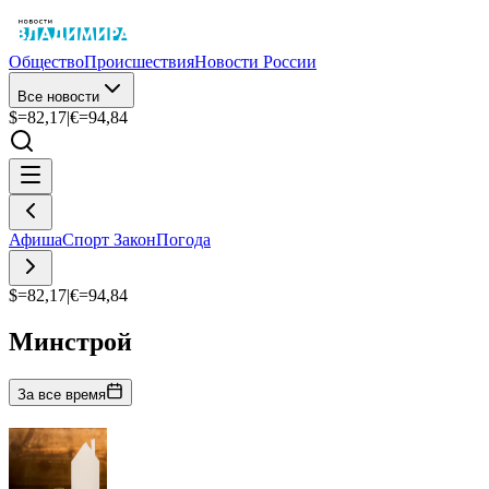
Общество
Происшествия
Новости России
Все новости
$=
82,17
|
€=
94,84
Афиша
Спорт
Закон
Погода
$=
82,17
|
€=
94,84
Минстрой
За все время