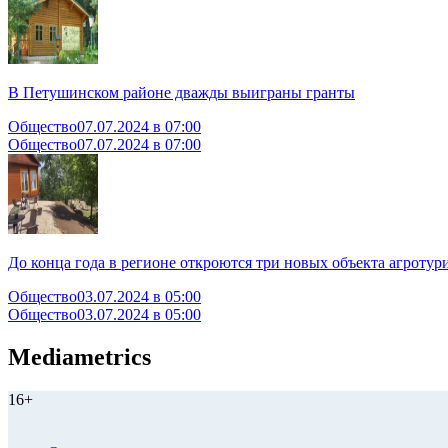
В Петушинском районе дважды выиграны гранты
Общество
07.07.2024 в 07:00
Общество
07.07.2024 в 07:00
До конца года в регионе откроются три новых объекта агротур
Общество
03.07.2024 в 05:00
Общество
03.07.2024 в 05:00
Mediametrics
16+