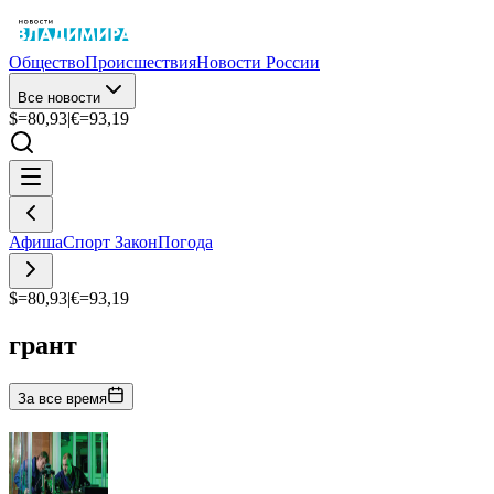
Общество
Происшествия
Новости России
Все новости
$=
80,93
|
€=
93,19
Афиша
Спорт
Закон
Погода
$=
80,93
|
€=
93,19
грант
За все время