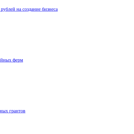
рублей на создание бизнеса
ейных ферм
ьных грантов