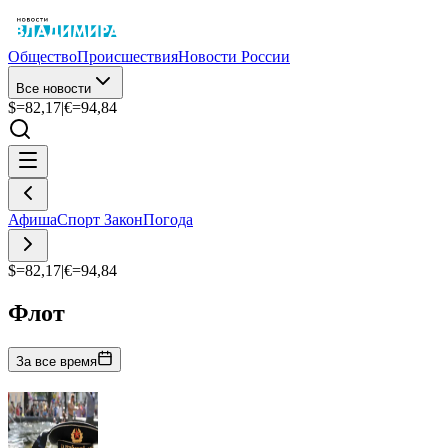
Общество
Происшествия
Новости России
Все новости
$=
82,17
|
€=
94,84
Афиша
Спорт
Закон
Погода
$=
82,17
|
€=
94,84
Флот
За все время