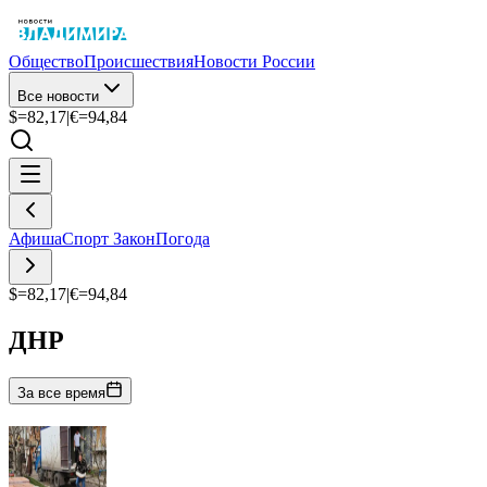
Общество
Происшествия
Новости России
Все новости
$=
82,17
|
€=
94,84
Афиша
Спорт
Закон
Погода
$=
82,17
|
€=
94,84
ДНР
За все время