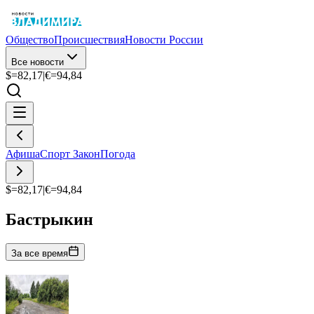
Общество
Происшествия
Новости России
Все новости
$=
82,17
|
€=
94,84
Афиша
Спорт
Закон
Погода
$=
82,17
|
€=
94,84
Бастрыкин
За все время