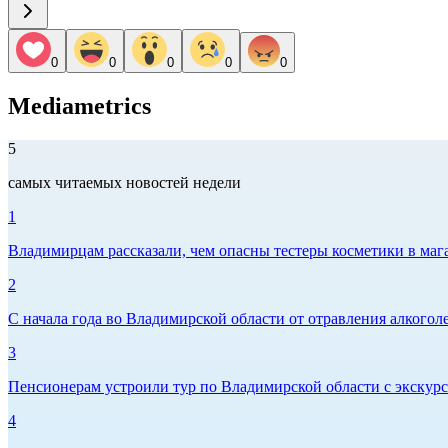
0
0
0
0
0
Mediametrics
5
самых читаемых новостей недели
1
Владимирцам рассказали, чем опасны тестеры косметики в маг
2
С начала года во Владимирской области от отравления алкогол
3
Пенсионерам устроили тур по Владимирской области с экскурс
4