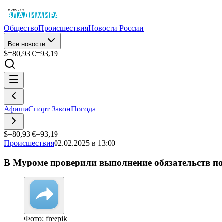
Общество
Происшествия
Новости России
Все новости
$=
80,93
|
€=
93,19
Афиша
Спорт
Закон
Погода
$=
80,93
|
€=
93,19
Происшествия
02.02.2025 в 13:00
В Муроме проверили выполнение обязательств по
Фото: freepik