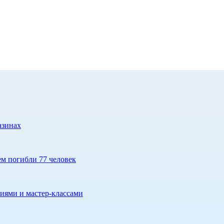
азинах
ем погибли 77 человек
иями и мастер-классами